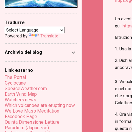
https://
Un event
Tradurre
qui:
http
Powered by
Translate
Istruzion
1. Usa la
Archivio del blog
2. Dichi
ancorava 
Link esterno
The Portal
3. Visual
Cyclocane
SpeaceWeather.com
e nel nos
Earth Wind Map
che sorge
Watchers.news
Galattico
Which volcanoes are erupting now
We Love Mass Meditation
4. Ora v
Facebook Page
in forma 
Quinta Dimensione Letture
Paradism (Japanese)
questa mo