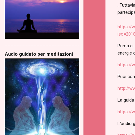
. Tuttav
partecipa
https:/
iso=201
Prima di 
energie d
Audio guidato per meditazioni
https:/
Puoi conv
http://w
La guida
https:/
L'audio g