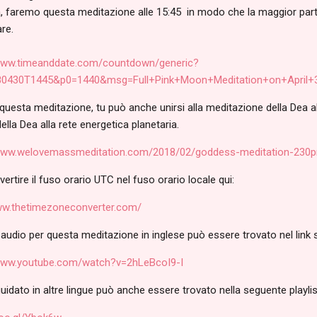
ia, faremo questa meditazione alle 15:45 in modo che la maggior parte
re.
/www.timeanddate.com/countdown/generic?
80430T1445&p0=1440&msg=Full+Pink+Moon+Meditation+on+April
questa meditazione, tu può anche unirsi alla meditazione della Dea a
ella Dea alla rete energetica planetaria.
/www.welovemassmeditation.com/2018/02/goddess-meditation-230p
ertire il fuso orario UTC nel fuso orario locale qui:
ww.thetimezoneconverter.com/
 audio per questa meditazione in inglese può essere trovato nel link
/www.youtube.com/watch?v=2hLeBcoI9-I
uidato in altre lingue può anche essere trovato nella seguente playli