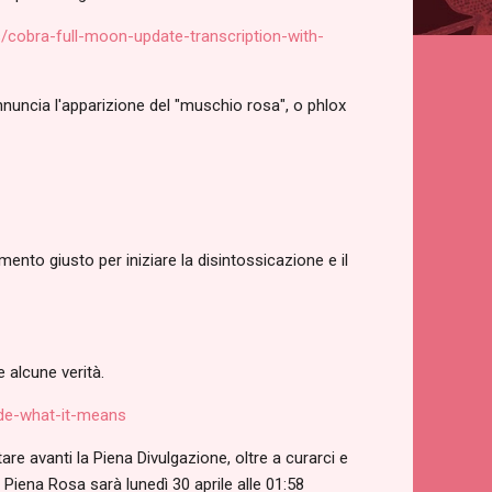
ts/cobra-full-moon-update-transcription-with-
nuncia l'apparizione del "muschio rosa", o phlox
nto giusto per iniziare la disintossicazione e il
 alcune verità.
ade-what-it-means
re avanti la Piena Divulgazione, oltre a curarci e
a Piena Rosa sarà lunedì 30 aprile alle 01:58