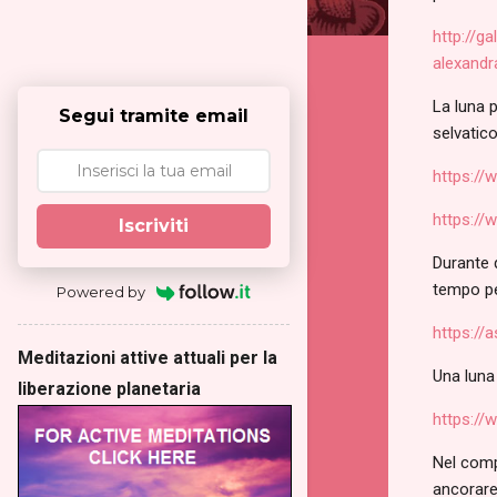
http://g
alexandr
La luna 
Segui tramite email
selvatico
https:/
https:/
Iscriviti
Durante q
tempo per
Powered by
https://
Meditazioni attive attuali per la
Una luna
liberazione planetaria
https://
Nel compl
ancorare 