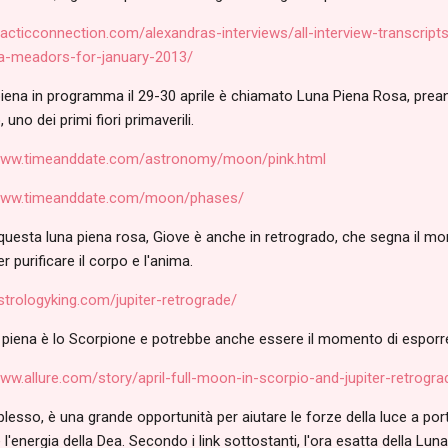
alacticconnection.com/alexandras-interviews/all-interview-transcrip
a-meadors-for-january-2013/
piena in programma il 29-30 aprile è chiamato Luna Piena Rosa, prean
, uno dei primi fiori primaverili.
/www.timeanddate.com/astronomy/moon/pink.html
/www.timeanddate.com/moon/phases/
uesta luna piena rosa, Giove è anche in retrogrado, che segna il mome
 purificare il corpo e l'anima.
astrologyking.com/jupiter-retrograde/
 piena è lo Scorpione e potrebbe anche essere il momento di esporre
www.allure.com/story/april-full-moon-in-scorpio-and-jupiter-retrogr
esso, è una grande opportunità per aiutare le forze della luce a porta
l'energia della Dea. Secondo i link sottostanti, l'ora esatta della Lun