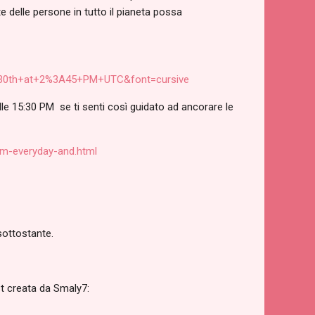
 delle persone in tutto il pianeta possa
+30th+at+2%3A45+PM+UTC&font=cursive
lle 15:30 PM se ti senti così guidato ad ancorare le
m-everyday-and.html
 sottostante.
st creata da Smaly7: