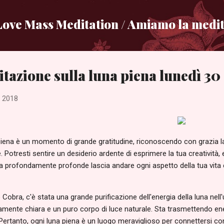
Passa ai contenuti principali
ove Mass Meditation / Amiamo la medit
tazione sulla luna piena lunedì 30 a
, 2018
iena è un momento di grande gratitudine, riconoscendo con grazia la 
. Potresti sentire un desiderio ardente di esprimere la tua creatività, e
a profondamente profonde lascia andare ogni aspetto della tua vita c
obra, c'è stata una grande purificazione dell'energia della luna nell'
mente chiara e un puro corpo di luce naturale. Sta trasmettendo ener
Pertanto, ogni luna piena è un luogo meraviglioso per connettersi con