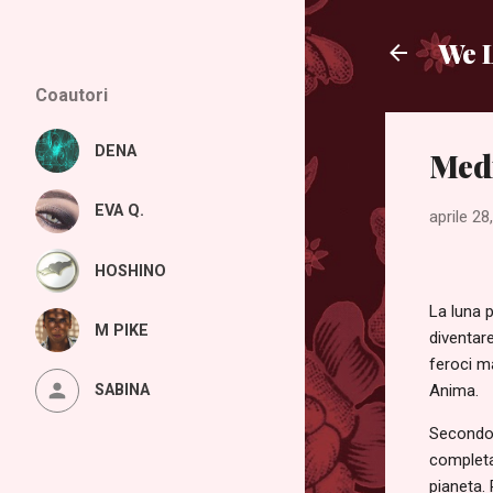
We L
Coautori
DENA
Medi
EVA Q.
aprile 28
HOSHINO
La luna p
M PIKE
diventare
feroci m
Anima.
SABINA
Secondo C
completa
pianeta. 