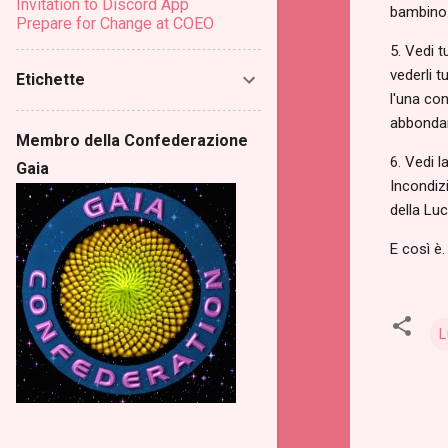
Invitation to Discord App
bambino
Prepare for Change at COEO
5. Vedi t
vederli t
Etichette
l'una con
abbondanz
Membro della Confederazione
6. Vedi l
Gaia
Incondizi
della Lu
E così è.
L
C
o
m