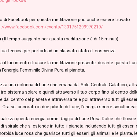
goo.gl/Ybok6w
o di Facebook per questa meditazione può anche essere trovato
s://www.facebook.com/events/1301751299970219/
i (Il tempo suggerito per questa meditazione è di 15 minuti):
 tua tecnica per portarti ad un rilassato stato di coscienza.
ara il tuo intento di usare la meditazione presente, durante questa L
l'energia Femminile Divina Pura al pianeta.
izza una colonna di Luce che emana dal Sole Centrale Galattico, attra
tro sistema solare e quindi attraverso il tuo corpo fino al centro della
 dal centro del pianeta e attraversa te e poi attraverso tutti gli esser
. Ora sei ancorato in due pilastri di Luce, l'energia scorre simultanea
isualizza questa energia come Raggio di Luce Rosa Dolce che fluisce a
di spirale che si estende in tutto il pianeta includendo tutti gli esseri 
rbida luce rosa che guarisce tutti gli esseri, gli animali e le piante, 