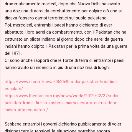
drammaticamente martedì, dopo che Nuova Delhi ha inviato
una dozzina di aerei da combattimento per colpire ciò che si
diceva fossero campi terroristici sul suolo pakistano.
Poi, mercoledì, entrambi i paesi hanno dichiarato di aver
abbattuto i loro aerei da combattimento, con il Pakistan che ha
catturato un pilota indiano al giorno dopo che aerei da guerra
indiani hanno colpito il Pakistan per la prima volta da una guerra
del 1971.
Ci sono anche rapporti che le forze di terra di entrambi i paesi
hanno avuto un incendio in più di una dozzina di luoghi.
https://www.rt.com/news/452540-india-pakistan-hostities-
escalate/
https://www.thestar.com.my/news/world/2019/02/27/india-
pakistan-trade- fire-in-kashmir-siamo-esorta-calma-dopo-
indian-attacco aereo /
Sebbene entrambi i governi dichiarino pubblicamente di voler
disinnescare le tensioni, la situazione potrebbe ancora