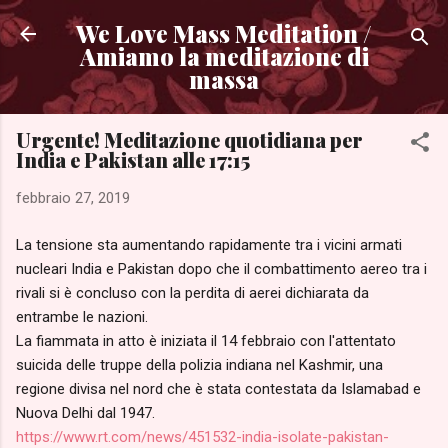
Passa ai contenuti principali
We Love Mass Meditation /
Amiamo la meditazione di
massa
Urgente! Meditazione quotidiana per
India e Pakistan alle 17:15
febbraio 27, 2019
La tensione sta aumentando rapidamente tra i vicini armati
nucleari India e Pakistan dopo che il combattimento aereo tra i
rivali si è concluso con la perdita di aerei dichiarata da
entrambe le nazioni.
La fiammata in atto è iniziata il 14 febbraio con l'attentato
suicida delle truppe della polizia indiana nel Kashmir, una
regione divisa nel nord che è stata contestata da Islamabad e
Nuova Delhi dal 1947.
https://www.rt.com/news/451532-india-isolate-pakistan-