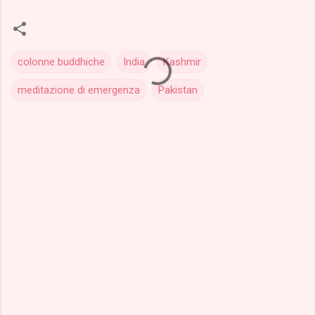
colonne buddhiche
India
Kashmir
meditazione di emergenza
Pakistan
C
o
m
m
e
n
t
i