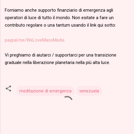
Forniamo anche supporto finanziario di emergenza agli
operatori di luce di tutto il mondo. Non esitate a fare un
contributo regolare o una tantum usando il link qui sotto:
paypal.me/WeLoveMassMedis
Vi preghiamo di aiutarci / supportarci per una transizione
graduale nella liberazione planetaria nella più alta luce.
meditazione di emergenza
venezuela
C
o
m
m