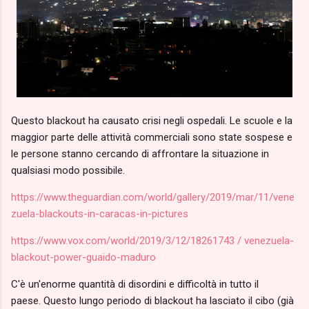
Questo blackout ha causato crisi negli ospedali. Le scuole e la
maggior parte delle attività commerciali sono state sospese e
le persone stanno cercando di affrontare la situazione in
qualsiasi modo possibile.
https://www.theguardian.com/world/gallery/2019/mar/11/vene
zuela-blackouts-in-caracas-in-pictures
https://www.vox.com/world/2019/3/12/18261743 / venezuela-
blackout-power-guaido-maduro
C'è un'enorme quantità di disordini e difficoltà in tutto il
paese. Questo lungo periodo di blackout ha lasciato il cibo (già