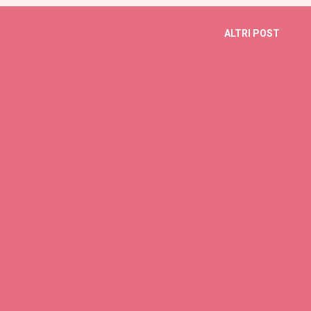
circa 320 persone a partecipare a questo works...
ALTRI POST