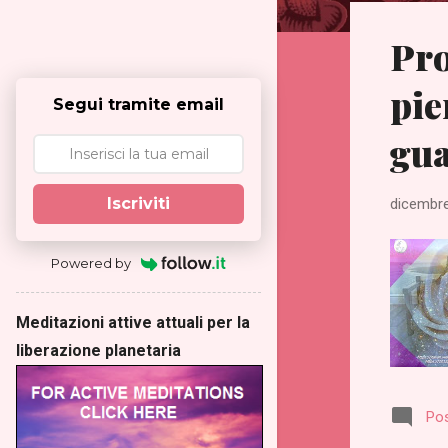
s
Pro
t
pie
Segui tramite email
gua
Iscriviti
dicembre
Powered by
Meditazioni attive attuali per la
liberazione planetaria
Po