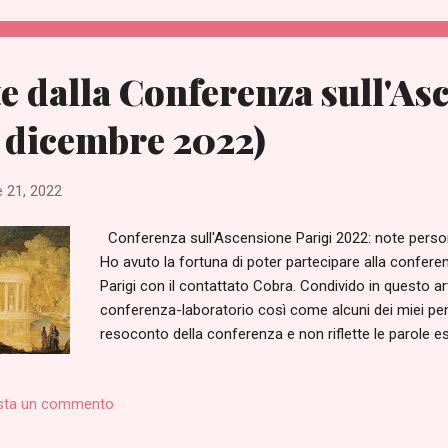
https://www.timeanddate.com/worldclock/fixedtime.
msg=%5BFirst+Day%5D+Monthly+Ascended+Masters+a
e dalla Conferenza sull'As
 dicembre 2022)
 21, 2022
Conferenza sull'Ascensione Parigi 2022: note person
Ho avuto la fortuna di poter partecipare alla confer
Parigi con il contattato Cobra. Condivido in questo art
conferenza-laboratorio così come alcuni dei miei pe
resoconto della conferenza e non riflette le parole es
una mia personale interpretazione di quanto detto o p
evento. Senza dubbio vi saranno altre annotazioni simi
sta un commento
maggioranza delle informazioni e degli strumenti pre
di pubblicazioni e relazioni (in particolare su questo 