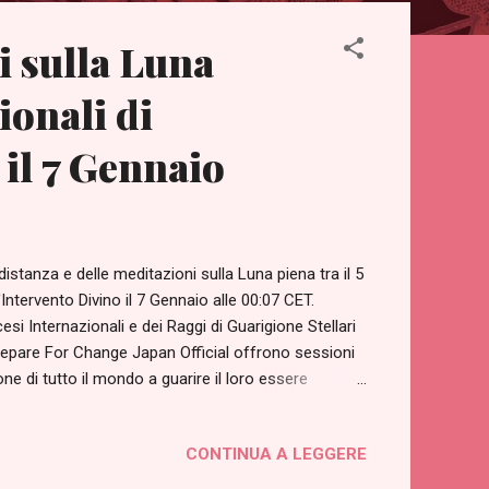
 sulla Luna
ionali di
 il 7 Gennaio
stanza e delle meditazioni sulla Luna piena tra il 5
Intervento Divino il 7 Gennaio alle 00:07 CET.
si Internazionali e dei Raggi di Guarigione Stellari
Prepare For Change Japan Official offrono sessioni
e di tutto il mondo a guarire il loro essere
ed è gratuito.
romemoria-dei-maestri-ascesi-mensili-e.html Per
CONTINUA A LEGGERE
azionali di guarigione a distanza all'ora elencata di
alle 15:30 CET