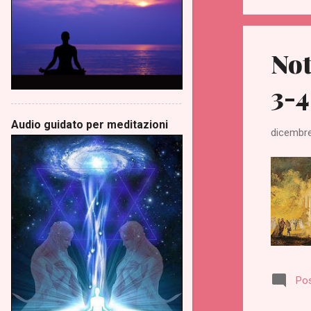
Not
3-4
Audio guidato per meditazioni
dicembre
Po