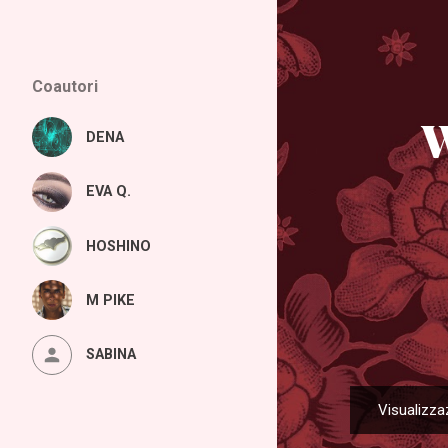
Coautori
W
DENA
EVA Q.
HOSHINO
M PIKE
SABINA
Visualizza
P
o