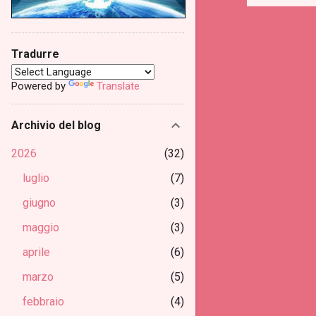
Tradurre
Powered by
Translate
Archivio del blog
2026
32
luglio
7
giugno
3
maggio
3
aprile
6
marzo
5
febbraio
4