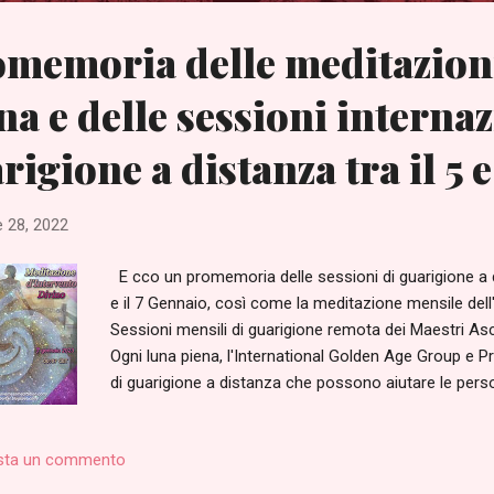
memoria delle meditazioni
na e delle sessioni internaz
rigione a distanza tra il 5 e
 28, 2022
E cco un promemoria delle sessioni di guarigione a di
e il 7 Gennaio, così come la meditazione mensile dell'
Sessioni mensili di guarigione remota dei Maestri Asce
Ogni luna piena, l'International Golden Age Group e 
di guarigione a distanza che possono aiutare le person
interiore e la loro mente. Questo è un regalo per tutti 
https://italian.welovemassmeditation.com/2018/11/p
sta un commento
la prossima Luna Piena, si terranno tre sessioni intern
seguito: Primo giorno: Giovedì, 5 Gennaio dalle 15:00 