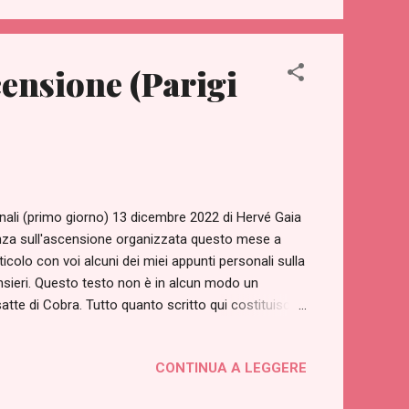
html?
nd+Stellar+Healing+Rays...
censione (Parigi
ali (primo giorno) 13 dicembre 2022 di Hervé Gaia
enza sull'ascensione organizzata questo mese a
icolo con voi alcuni dei miei appunti personali sulla
nsieri. Questo testo non è in alcun modo un
atte di Cobra. Tutto quanto scritto qui costituisce
resentato durante i due giorni di questo
li, che vi invito a consultare. La stragrande
CONTINUA A LEGGERE
sentati in questo seminario sono già stati oggetto
sito). Vorrei innanzitutto sottolineare che eravamo