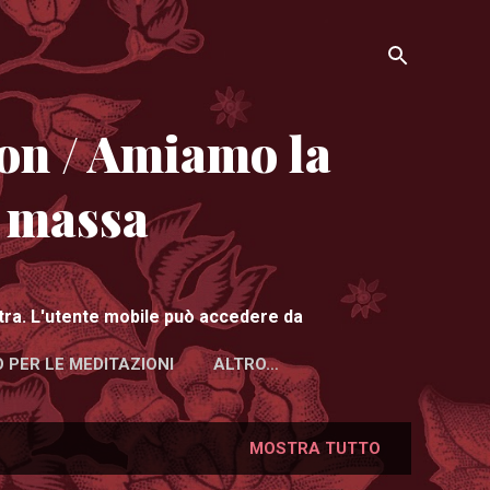
on / Amiamo la
i massa
istra. L'utente mobile può accedere da
 PER LE MEDITAZIONI
ALTRO…
MOSTRA TUTTO