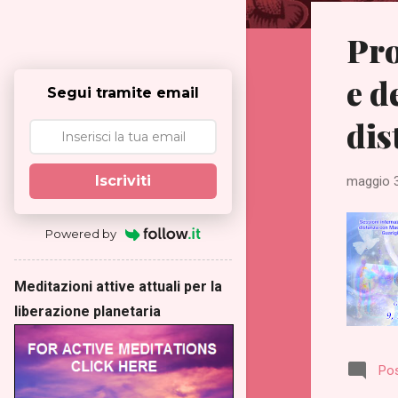
s
Pro
t
e d
Segui tramite email
dis
Iscriviti
maggio 3
Powered by
Meditazioni attive attuali per la
liberazione planetaria
Po