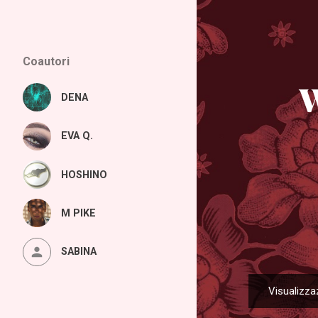
Coautori
W
DENA
EVA Q.
HOSHINO
M PIKE
SABINA
Visualizza
P
o