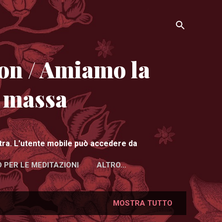
on / Amiamo la
i massa
istra. L'utente mobile può accedere da
 PER LE MEDITAZIONI
ALTRO…
MOSTRA TUTTO