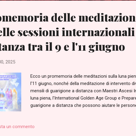
memoria delle meditazioni
elle sessioni internazionali
tanza tra il 9 e l'11 giugno
0, 2025
Ecco un promemoria delle meditazioni sulla luna piena 
l'11 giugno, nonché della meditazione di intervento d
mensili di guarigione a distanza con Maestri Ascesi In
luna piena, l'International Golden Age Group e Prepar
guarigione a distanza che possono aiutare le persone 
interiore e la propria mente. Questo è un dono per tutt
https://italian.welovemassmeditation.com/2018/11/p
sta un commento
occasione della prossima Luna piena, si terranno tre 
negli orari elencati di seguito: Primo giorno: lunedì 9