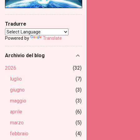
Tradurre
Powered by
Translate
Archivio del blog
2026
32
luglio
7
giugno
3
maggio
3
aprile
6
marzo
5
febbraio
4