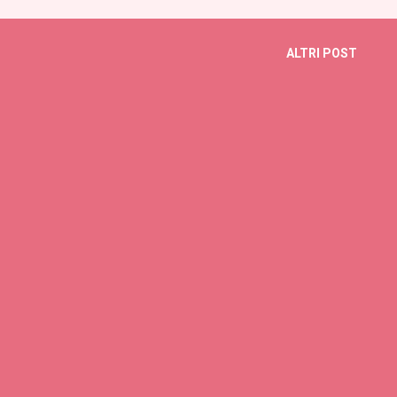
https://www.timeanddate.com/worldclock/fixedtime.
msg=%5BFirst+Day%5D+Mensile+Maestri+Ascesi+e+Ra
ALTRI POST