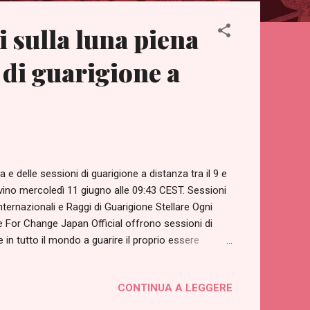
 sulla luna piena
 di guarigione a
e delle sessioni di guarigione a distanza tra il 9 e
ivino mercoledì 11 giugno alle 09:43 CEST. Sessioni
ternazionali e Raggi di Guarigione Stellare Ogni
e For Change Japan Official offrono sessioni di
in tutto il mondo a guarire il proprio essere
i ed è gratuito.
romemoria-dei-maestri-ascesi-mensili-e.html In
CONTINUA A LEGGERE
sessioni internazionali di guarigione a distanza
 giugno dalle 16:00 alle 16:30 CEST