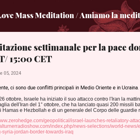
Passa ai contenuti principali
ove Mass Meditation / Amiamo la medit
tazione settimanale per la pace do
T/ 15:00 CET
e 05, 2024
nte, ci sono due conflitti principali in Medio Oriente e in Ucraina.
 ottobre, Israele ha iniziato il suo attacco contro l'Iran la mattina
glia dell'Iran del 1° ottobre, che ha lanciato quasi 200 missili bal
i Hamas e Hezbollah e di un generale del Corpo delle guardie r
www.zerohedge.com/geopolitical/israel-launches-retaliatory-atta
halturnerradioshow.com/index.php/news-selections/world-news/ex
-syria-jordan-border-towards-iraq