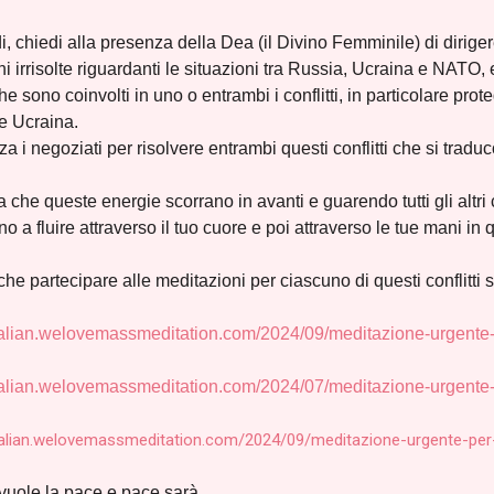
i, chiedi alla presenza della Dea (il Divino Femminile) di dirige
ni irrisolte riguardanti le situazioni tra Russia, Ucraina e NATO, e 
he sono coinvolti in uno o entrambi i conflitti, in particolare prote
e Ucraina.
za i negoziati per risolvere entrambi questi conflitti che si trad
a che queste energie scorrano in avanti e guarendo tutti gli altri
no a fluire attraverso il tuo cuore e poi attraverso le tue mani in 
he partecipare alle meditazioni per ciascuno di questi conflitti se
/italian.welovemassmeditation.com/2024/09/meditazione-urgente
italian.welovemassmeditation.com/2024/07/meditazione-urgente-
italian.welovemassmeditation.com/2024/09/meditazione-urgente-per
vuole la pace e pace sarà.