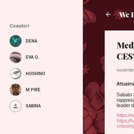
We L
Coautori
DENA
Medi
CES
EVA Q.
novembr
HOSHINO
Attualme
M PIKE
Sabato 26
rappresa
leader d
SABINA
https://
https://
crossing