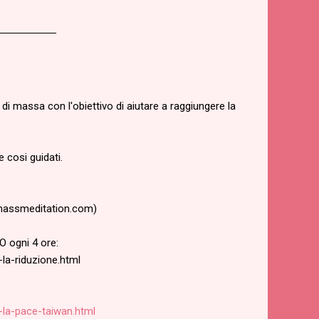
_________
i massa con l'obiettivo di aiutare a raggiungere la
e cosi guidati.
vemassmeditation.com)
O ogni 4 ore:
la-riduzione.html
-la-pace-taiwan.htm
l