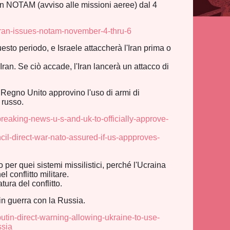
to un NOTAM (avviso alle missioni aeree) dal 4
iran-issues-notam-november-4-thru-6
uesto periodo, e Israele attaccherà l'Iran prima o
'Iran. Se ciò accade, l'Iran lancerà un attacco di
 il Regno Unito approvino l'uso di armi di
o russo.
reaking-news-u-s-and-uk-to-officially-approve-
cil-direct-war-nato-assured-if-us-appproves-
er quei sistemi missilistici, perché l'Ucraina
 conflitto militare.
ura del conflitto.
in guerra con la Russia.
tin-direct-warning-allowing-ukraine-to-use-
ssia