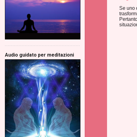
Se uno d
trasform
Pertanto
situazion
Audio guidato per meditazioni