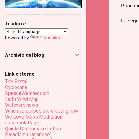
Puoi anc
La segue
Tradurre
Powered by
Translate
Archivio del blog
Link esterno
The Portal
Cyclocane
SpeaceWeather.com
Earth Wind Map
Watchers.news
Which volcanoes are erupting now
We Love Mass Meditation
Facebook Page
Quinta Dimensione Letture
Paradism (Japanese)