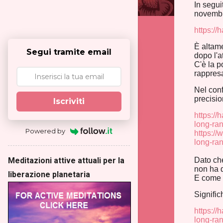
In segui
novembre
https:/
È altame
Segui tramite email
dopo l'a
C'è la p
rappresa
Nel conf
precisio
Iscriviti
https://
long-ran
Powered by
https://
long-ra
Dato che
Meditazioni attive attuali per la
non ha q
liberazione planetaria
E come h
Signific
https://
long-ran