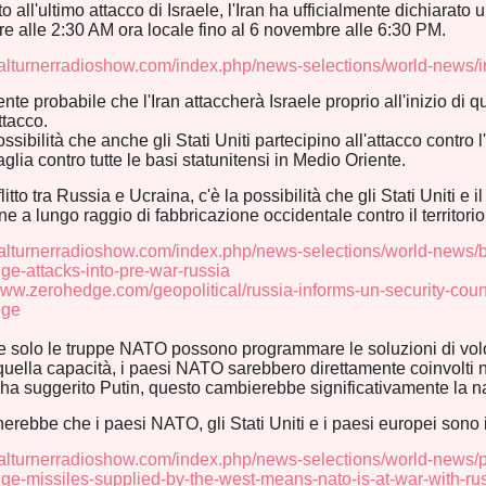
to all'ultimo attacco di Israele, l'Iran ha ufficialmente dichiara
 alle 2:30 AM ora locale fino al 6 novembre alle 6:30 PM.
/halturnerradioshow.com/index.php/news-selections/world-news/
nte probabile che l'Iran attaccherà Israele proprio all'inizio di q
ttacco.
ossibilità che anche gli Stati Uniti partecipino all'attacco contro l
glia contro tutte le basi statunitensi in Medio Oriente.
litto tra Russia e Ucraina, c'è la possibilità che gli Stati Uniti e
ne a lungo raggio di fabbricazione occidentale contro il territori
halturnerradioshow.com/index.php/news-selections/world-news/b
ge-attacks-into-pre-war-russia
www.zerohedge.com/geopolitical/russia-informs-un-security-coun
nge
 solo le truppe NATO possono programmare le soluzioni di volo p
uella capacità, i paesi NATO sarebbero direttamente coinvolti nel
a suggerito Putin, questo cambierebbe significativamente la nat
herebbe che i paesi NATO, gli Stati Uniti e i paesi europei sono 
halturnerradioshow.com/index.php/news-selections/world-news/pu
ge-missiles-supplied-by-the-west-means-nato-is-at-war-with-ru