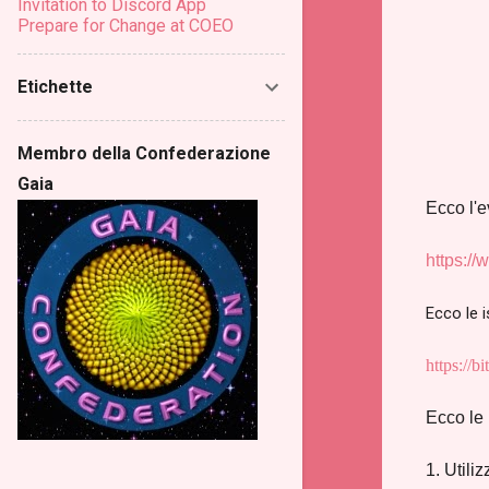
Invitation to Discord App
Prepare for Change at COEO
Etichette
Membro della Confederazione
Gaia
Ecco l'e
https:/
Ecco le 
https://b
Ecco le 
1. Utili