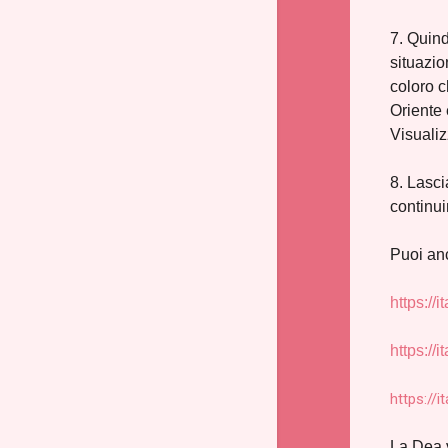
7. Quind
situazio
coloro c
Oriente 
Visualiz
8. Lasci
continui
Puoi anc
https:/
https://
https://
La Dea 