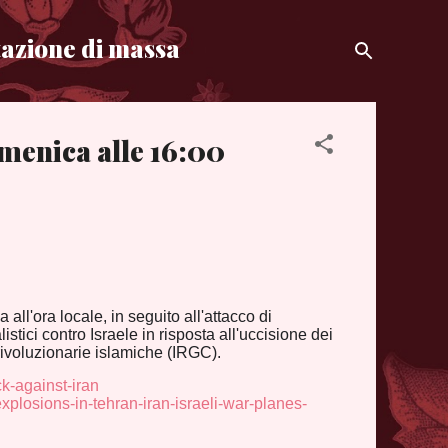
azione di massa
menica alle 16:00
 all'ora locale, in seguito all'attacco di
istici contro Israele in risposta all'uccisione dei
ivoluzionarie islamiche (IRGC).
ck-against-iran
plosions-in-tehran-iran-israeli-war-planes-