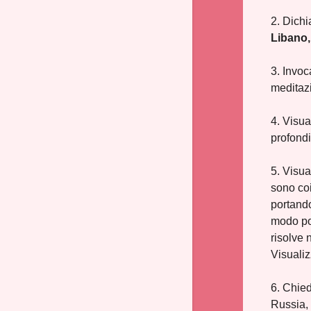
2. Dichi
Libano, 
3. Invoc
meditazi
4. Visua
profondi
5. Visua
sono coi
portando
modo pos
risolve 
Visualiz
6. Chied
Russia,