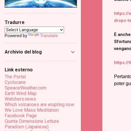
https:/
drops-t
Tradurre
È anche 
Powered by
Translate
Sfortuna
vengano 
Archivio del blog
https://
Link esterno
Pertanto
The Portal
Cyclocane
poter gu
SpeaceWeather.com
Earth Wind Map
Watchers.news
Which volcanoes are erupting now
We Love Mass Meditation
Facebook Page
Quinta Dimensione Letture
Paradism (Japanese)