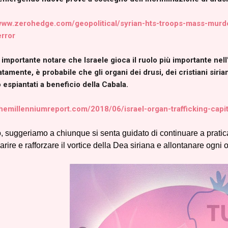
/www.zerohedge.com/geopolitical/syrian-hts-troops-mass-murder
error
importante notare che Israele gioca il ruolo più importante nell'
tamente, è probabile che gli organi dei drusi, dei cristiani siria
espiantati a beneficio della Cabala.
themillenniumreport.com/2018/06/israel-organ-trafficking-capit
, suggeriamo a chiunque si senta guidato di continuare a pratica
arire e rafforzare il vortice della Dea siriana e allontanare ogni 