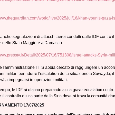
n
www.theguardian.com/world/live/2025/jul/16/khan-younis-gaza-isr
anche segnalazioni di attacchi aerei condotti dalle IDF contro il
e dello Stato Maggiore a Damasco.
www.presstv.ir/Detail/2025/07/16/751308/Israel-attacks-Syria-m
l'amministrazione HTS abbia cercato di raggiungere un accordo
ni militari per ridurre l'escalation della situazione a Suwayda, il
rà a impegnarsi in operazioni militari.
tempo, le IDF si stanno preparando a una grave escalation contro 
 il controllo di una parte della Siria dove si trova la comunità dru
NAMENTO 17/07/2025
mergendo nuove prove a sostegno dell'incriminazione di drusi e