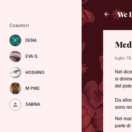
We L
Coautori
DENA
Medi
EVA Q.
luglio 18
Nel dice
HOSHINO
si dimis
del pote
M PIKE
Da allor
SABINA
sono res
Nel marz
parte di