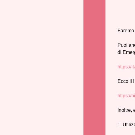
Faremo 
Puoi anc
di Emer
https://
Ecco il 
https://
Inoltre,
1. Utili