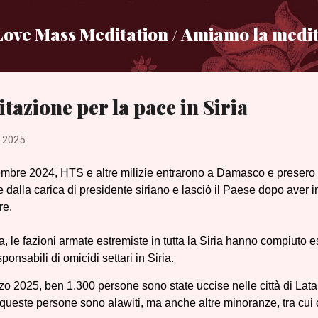
Passa ai contenuti principali
ove Mass Meditation / Amiamo la medit
tazione per la pace in Siria
, 2025
mbre 2024, HTS e altre milizie entrarono a Damasco e presero il
e dalla carica di presidente siriano e lasciò il Paese dopo aver i
re.
a, le fazioni armate estremiste in tutta la Siria hanno compiuto ese
ponsabili di omicidi settari in Siria.
o 2025, ben 1.300 persone sono state uccise nelle città di Latakia
 queste persone sono alawiti, ma anche altre minoranze, tra cui cr