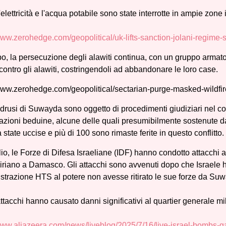
l'elettricità e l'acqua potabile sono state interrotte in ampie zone 
www.zerohedge.com/geopolitical/uk-lifts-sanction-jolani-regime-
o, la persecuzione degli alawiti continua, con un gruppo armato 
contro gli alawiti, costringendoli ad abbandonare le loro case.
/www.zerohedge.com/geopolitical/sectarian-purge-masked-wildf
drusi di Suwayda sono oggetto di procedimenti giudiziari nel cont
fazioni beduine, alcune delle quali presumibilmente sostenute da
 state uccise e più di 100 sono rimaste ferite in questo conflitto.
glio, le Forze di Difesa Israeliane (IDF) hanno condotto attacchi a
iriano a Damasco. Gli attacchi sono avvenuti dopo che Israele ha
strazione HTS al potere non avesse ritirato le sue forze da Su
ttacchi hanno causato danni significativi al quartier generale mil
/www.aljazeera.com/news/liveblog/2025/7/16/live-israel-bombs-