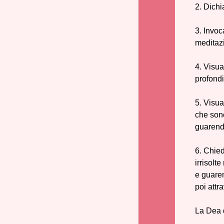
2. Dichi
3. Invoc
meditazi
4. Visua
profondi
5. Visua
che sono
guarendo 
6. Chied
irrisolt
e guarend
poi attr
La Dea 