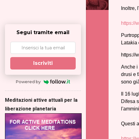
Inoltre, 
https://
Segui tramite email
Purtropp
Latakia 
https:/
Iscriviti
Anche i 
drusi e 
sono già
Powered by
Il 16 lu
Meditazioni attive attuali per la
Difesa s
liberazione planetaria
l'ammini
Questi a
https:/