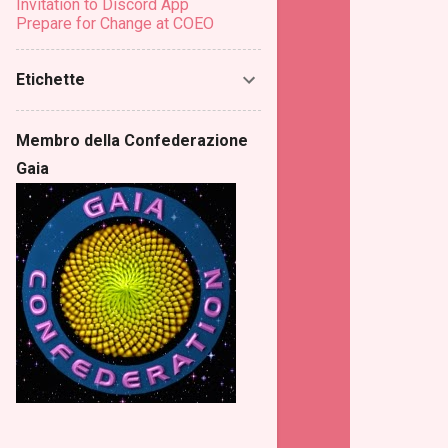
Invitation to Discord App
Prepare for Change at COEO
Etichette
Membro della Confederazione
Gaia