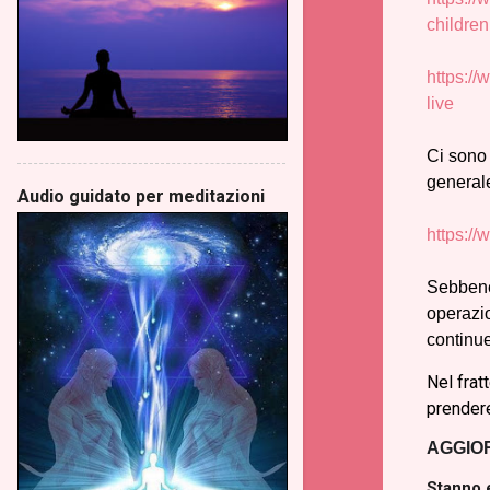
childre
https://
live
Ci sono 
general
Audio guidato per meditazioni
https://
Sebbene 
operazio
continue
Nel frat
prendere
AGGIOR
Stanno e