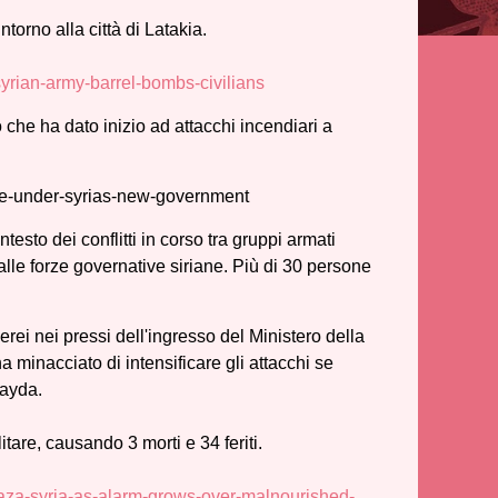
intorno alla città di Latakia.
syrian-army-barrel-bombs-civilians
che ha dato inizio ad attacchi incendiari a
ire-under-syrias-new-government
esto dei conflitti in corso tra gruppi armati
lle forze governative siriane. Più di 30 persone
erei nei pressi dell'ingresso del Ministero della
 minacciato di intensificare gli attacchi se
wayda.
itare, causando 3 morti e 34 feriti.
gaza-syria-as-alarm-grows-over-malnourished-